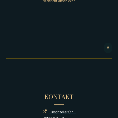
Nachricht abschicken
⛢
KONTAKT
______
🜚
Hirschzeller Str. 1