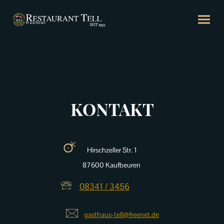
KONTAKT
🜚
Hirschzeller Str. 1
87600 Kaufbeuren
🕾
08341 / 3456
🖂
gasthaus-tell@freenet.de