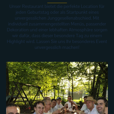
___________
Unser Restaurant bietet die perfekte Location für
jeden Geburtstag oder als Startpunkt eines
unvergesslichen Junggesellenabschied. Mit
individuell zusammengestellten Menüs, passender
Dekoration und einer lebhaften Atmosphäre sorgen
wir dafür, dass dieser besondere Tag zu einem
Highlight wird. Lassen Sie uns Ihr besonderes Event
unvergesslich machen!