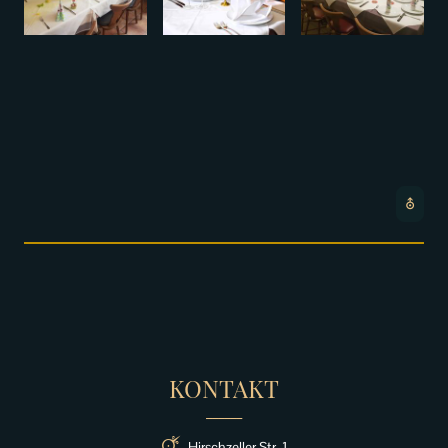
⛢
KONTAKT
______
🜚
Hirschzeller Str. 1