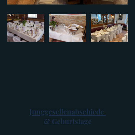
Junggesellenabschiede
& Geburtstage