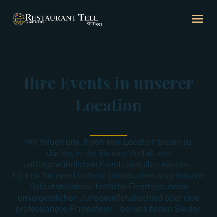
Ihre Events in unserer
Location
___________
Wir freuen uns, Ihnen eine Location bieten zu
dürfen, in der Sie eine Vielfalt von
außergewöhnlichen Events abhalten können.
Egal ob Sie eine Hochzeit planen, eine ausgelassene
Geburtstagsfeier, festliche Feiertage, einen
unvergesslichen Junggesellenabschied oder eine
professionelle Firmenfeier – bei uns finden Sie den