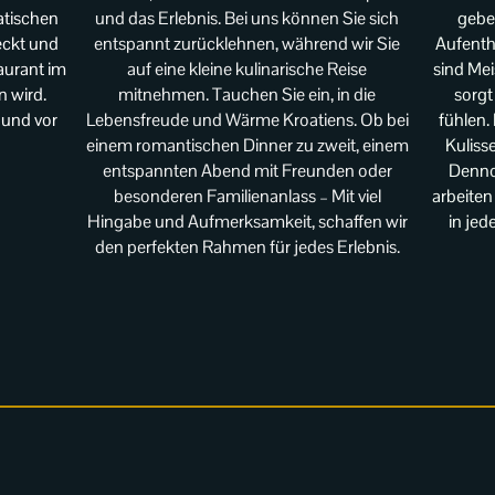
atischen
gebe
und das Erlebnis. Bei uns können Sie sich
eckt und
Aufenth
entspannt zurücklehnen, während wir Sie
aurant im
sind Mei
auf eine kleine kulinarische Reise
 wird.
sorgt
mitnehmen. Tauchen Sie ein, in die
 und vor
fühlen. 
Lebensfreude und Wärme Kroatiens. Ob bei
Kuliss
einem romantischen Dinner zu zweit, einem
Dennoc
entspannten Abend mit Freunden oder
arbeite
besonderen Familienanlass – Mit viel
in jed
Hingabe und Aufmerksamkeit, schaffen wir
den perfekten Rahmen für jedes Erlebnis.