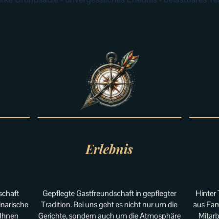
Erlebnis
schaft
Hinter
Gepflegte Gastfreundschaft in gepflegter
linarische
aus Fam
Tradition. Bei uns geht es nicht nur um die
 Ihnen
Mitarb
Gerichte, sondern auch um die Atmosphäre